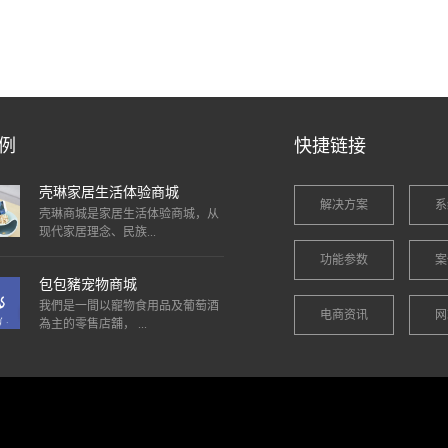
例
快捷链接
壳琳家居生活体验商城
解决方案
系
壳琳商城是家居生活体验商城，从
现代家居理念、民族...
功能参数
案
包包豬宠物商城
我們是一間以寵物食用品及葡萄酒
电商资讯
网
為主的零售店舖， ...