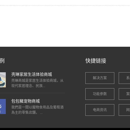
例
快捷链接
壳琳家居生活体验商城
解决方案
系
壳琳商城是家居生活体验商城，从
现代家居理念、民族...
功能参数
案
包包豬宠物商城
我們是一間以寵物食用品及葡萄酒
电商资讯
网
為主的零售店舖， ...