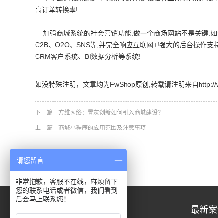
高订单转换率!
加强商城系统的社会营销功能,做一个商场网站不是关键,如何营
C2B、O2O、SNS等,并完全响应互联网+!强大的后台操作
CRM客户系统、BI数据分析等系统!
如没特殊注明，文章均为FwShop原创,转载请注明来自http://www.fw
下一篇：
方维网络：置灰创新如何引入商城建设？
上一篇：
商城小程序的应用范围及注意事项
请您留言
非常抱歉，客服不在线，麻烦留下
您的联系电话或者微信，我们看到
后会马上联系您！
关于我们
最新案