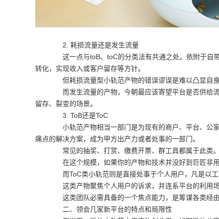
2. 耗损流量还是发生流量
这一点与toB、toC的分类法有共通之处。依附于自
转化，实现收入或客户留存等方针。
但耗损流量型小轨范产物的错误谬误是难以凸显自身
而发生流量的产物，今朝最应该寄望平台是否供给流量
留存、裂变的场景。
3. ToB还是ToC
小轨范产物相当一部门是为现有的商户、平台、公家号
痛点的解决方案，成为甲方出产力或者处事的一部门。
常见的抽奖、打赏、缴费开票、群工具都属于此类
在这个规模，如果你的产物和技术并没好到巨匠非用不
而ToC类小轨范则是直接处事于个人用户，凡是以工
这类产物聚焦个人用户的诉求，并连系平台的利用场
这类团队必需具备的一个焦点能力，是筹谋各类经由
二、领会几家新平台的特点和局限性