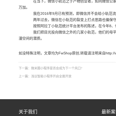
在当下，微信小轨范之于产物创业者，如同微信公家号
万加。
我在2016年9月已有预测，即微信并不会给小轨范
两年过去，微信在小轨范的裂变上打点思路也偏保守
按照阿拉丁小轨范统计平台发布的陈述，在今年8、9、1
我们把目光投向微信之外的几家小轨范，他们的母平台
漫空间的潜质。
如没特殊注明，文章均为FwShop原创,转载请注明来自http://www.fw
下一篇：
微米圈小程序是否会成为下一个风口?
上一篇：
浅议智能小程序开启全面开放
关于我们
最新案