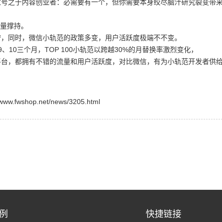
之于内容创业者：必需要有一个，但你需要本身绞尽脑汁研究裂变带
流量撑持。
，同时，微信小轨范的政策多变，用户活跃度极端不不变。
0三个月，TOP 100小轨范以跨越30%的月替换率激烈变化，
，都拥有不错的流量和用户活跃度，对比微信，有为小轨范开发者供
shop.net/news/3205.html
例
快捷链接