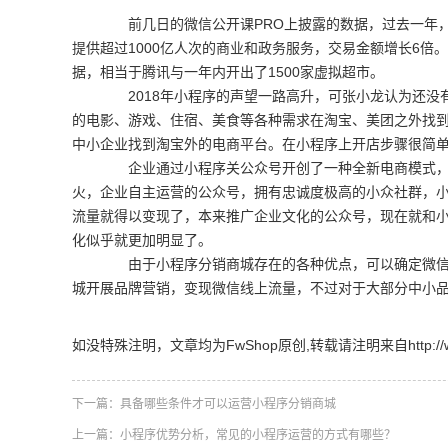
前几日的微信公开课PRO上披露的数据，过去一年，微
提供超过1000亿人次的商业和政务服务，交易金额增长6倍
据，相当于腾讯与一年内开出了1500家虚拟超市。
2018年小程序的声望一路高升，可张小龙认为还没
的电影、游戏、住宿、美食等各种需求在淘宝、美团之外找
中小企业找到淘宝外的电商平台。在小程序上开店步骤很简
企业通过小程序关公众号开创了一种全新电商模式，即
火，企业自主运营的公众号，拥有忠诚度极高的小众社群，
流量就得以变现了，本来推广企业文化的公众号，现在就和
化似乎就更加明显了。
由于小程序分销商城存在的各种优点，可以确定微信小
城开展品牌营销，变现微信线上流量，不过对于大部分中小
如没特殊注明，文章均为FwShop原创,转载请注明来自http://www.fw
下一篇：
具备哪些条件才可以运营小程序分销商城
上一篇：
小程序优势分析，常见的小程序运营的方式有哪些？