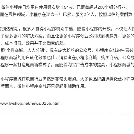
信小程序日均用户使用频次增长54%，已覆盖超过200个细分行业，
。而在零售领域，小程序在过去一年已累计服务2亿人，按照以往的案例数
有到达预期，很多人觉得小程序特别牛逼，随着小程序的开放，不仅让人
到了更多更好的解决方案，而且让更多小程序创业公司找到机遇外，更多
单，成本很低，效果并不比淘宝的差。
“个性商城、人人分销”，具有庞大粉丝的公众号，小程序商城的生意必
小程序商城的用户转化效果也佳，消费者在小程序商城上购买商品，公众
小程序一起打造电商新模式了。而随着淘宝广告成本的提高，小程序商城
程序商城在电商行业仍然是非常火爆的。大多数品牌店选择微信小程
品牌而言，微信小程序商城还只是起到辅助作用。
shop.net/news/3256.html