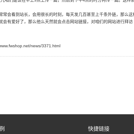
儿咱们建议在早上9点上传一篇，然后到下午4点的时分再传一篇。这样
常会看到站长，会用很长的时刻，每天发几百甚至上千条外链，那么这
就会有爱好了，那么他么天然就会点击网站链接，对咱们的网站进行拜访
shop.net/news/3371.html
例
快捷链接