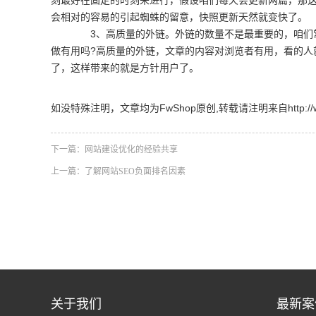
刻最好在固定的时刻来进行，假设咱们每天会更新两篇，那这
会相对的容易的引起蜘蛛的留意，快照更新天然就变快了。
3、高质量的外链。外链的数量不是最重要的，咱们常
做有用吗?高质量的外链，文章的内容对浏览者有用，看的人
了，这样带来的就是方针用户了。
如没特殊注明，文章均为FwShop原创,转载请注明来自http://www.fw
下一篇：
网站建设优化的经验共享
上一篇：
了解网站SEO负面排名因素
关于我们
最新案