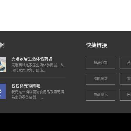
例
快捷链接
壳琳家居生活体验商城
解决方案
系
壳琳商城是家居生活体验商城，从
现代家居理念、民族...
功能参数
案
包包豬宠物商城
我們是一間以寵物食用品及葡萄酒
电商资讯
网
為主的零售店舖， ...