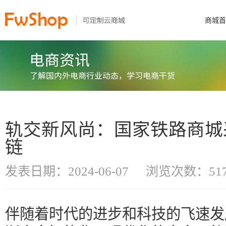
商城首
轨交新风尚：国家铁路商城
链
发表日期：2024-06-07
浏览次数：51
伴随着时代的进步和科技的飞速发