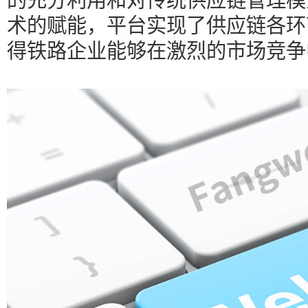
术的赋能，平台实现了供应链各环
得铁路企业能够在激烈的市场竞争