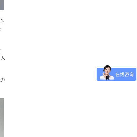
用时
失
信
加入
能力