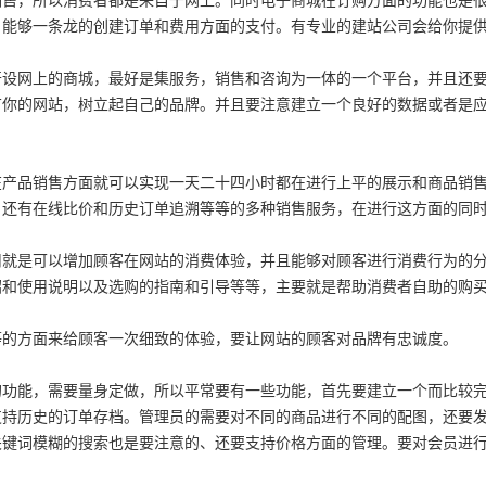
销售，所以消费者都是来自于网上。同时电子商城在订购方面的功能也是
，能够一条龙的创建订单和费用方面的支付。有专业的建站公司会给你提
网上的商城，最好是集服务，销售和咨询为一体的一个平台，并且还
广你的网站，树立起自己的品牌。并且要注意建立一个良好的数据或者是
品销售方面就可以实现一天二十四小时都在进行上平的展示和商品销
，还有在线比价和历史订单追溯等等的多种销售服务，在进行这方面的同
就是可以增加顾客在网站的消费体验，并且能够对顾客进行消费行为的
绍和使用说明以及选购的指南和引导等等，主要就是帮助消费者自助的购
的方面来给顾客一次细致的体验，要让网站的顾客对品牌有忠诚度。
能，需要量身定做，所以平常要有一些功能，首先要建立一个而比较
支持历史的订单存档。管理员的需要对不同的商品进行不同的配图，还要
关键词模糊的搜索也是要注意的、还要支持价格方面的管理。要对会员进