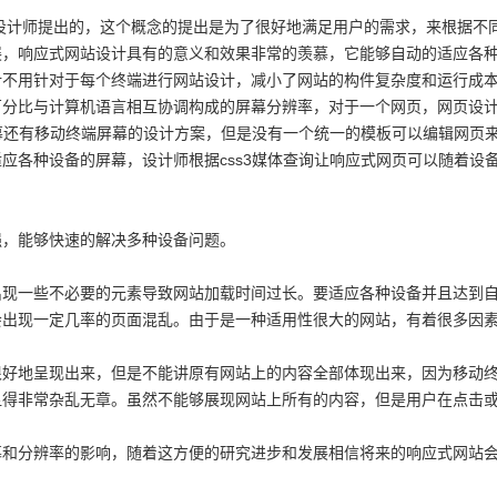
页设计师提出的，这个概念的提出是为了很好地满足用户的需求，来根据不
展，响应式网站设计具有的意义和效果非常的羡慕，它能够自动的适应各
计不用针对于每个终端进行网站设计，减小了网站的构件复杂度和运行成
百分比与计算机语言相互协调构成的屏幕分辨率，对于一个网页，网页设
屏幕还有移动终端屏幕的设计方案，但是没有一个统一的模板可以编辑网页
应各种设备的屏幕，设计师根据css3媒体查询让响应式网页可以随着设
强，能够快速的解决多种设备问题。
出现一些不必要的元素导致网站加载时间过长。要适应各种设备并且达到
会出现一定几率的页面混乱。由于是一种适用性很大的网站，有着很多因
很好地呈现出来，但是不能讲原有网站上的内容全部体现出来，因为移动
显得非常杂乱无章。虽然不能够展现网站上所有的内容，但是用户在点击
幕和分辨率的影响，随着这方便的研究进步和发展相信将来的响应式网站