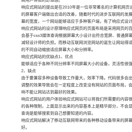
高用户体验的舒适感。
响应式网站的提出是在2010年是一位非常著名的计算机网
的屏幕客户端做出合适的改善，随着时代的进步互联网的发
幕的宽度，一个网站能够适应于多种客户端，有了响应式设
响应式网站的设计原理响应式网页的页面布局是采用网页的
会基于css3媒体查询根据屏幕大小设计出符合宽屏、普通
减轻设计师的负担。而移动互联网浏览网站的诞生让网站得适
的不同自动缩放适应屏幕大小和分辨率。
响应式网站的优缺点1、优点
能够适应于各种不同分辨率不同屏幕大小的设备，灵活性很
2、缺点
由于要兼容多种设备导致工作量大，效率下降。代码很多会
调整的效果导致会在一定程度上改变没有网站的页面布局，
响不能让网站达到最好的效果。
响应式网站的用户体验响应式网站可以将我们所需要的内容
的各种限制，上面显示出来的内容基本上是精华部分，不会
查询是能够搜索到自己想要知道的内容。
响应式网站解决了移动互联网带来的各种移动设备带来的屏
好。