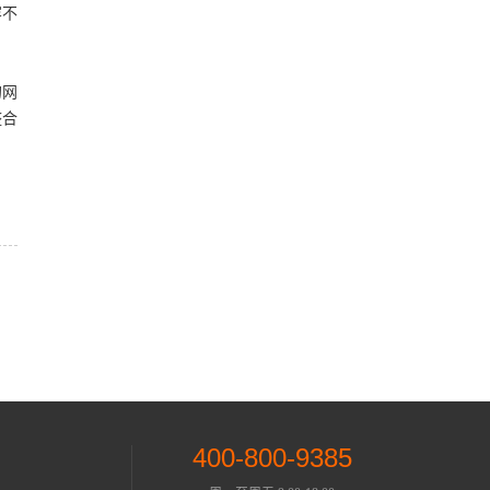
容不
的网
整合
400-800-9385