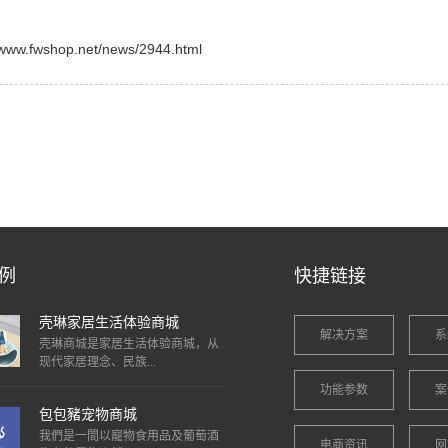
shop.net/news/2944.html
例
快捷链接
壳琳家居生活体验商城
解决方案
系
壳琳商城是家居生活体验商城，从
现代家居理念、民族...
功能参数
案
包包豬宠物商城
我們是一間以寵物食用品及葡萄酒
电商资讯
网