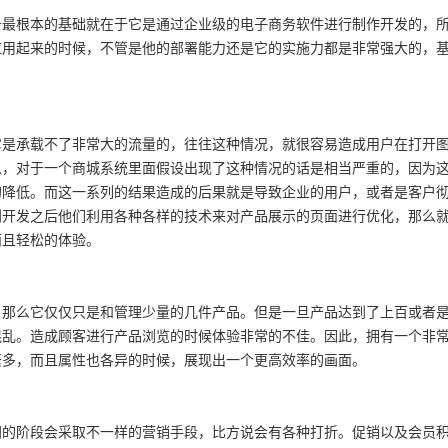
务最根本的基础就在于它是通过企业级的电子商务软件进行制作开发的，
应用起来的时候，不管是他的部署能力还是它的实施力都是非常强大的，
它是承载不了非常大的流量的，往往这种情况，就很容易造成用户在打开
以，对于一个商城系统里面假设出现了这种情况的话是相当严重的，因为
的降低。而这一系列的结果造成的后果就是导致企业的用户，或者是客户
到开发之后他们利用各种各样的技术来对产品展示的页面进行优化，那么
而且轻松的体验。
，那么它仅仅只是和管理少量的几件产品。但是一旦产品达到了上百或者
混乱。造成顾客进行产品浏览的时候体验非常的不佳。因此，拥有一个非
繁多，而且属性也各异的时候，展现出一个更高效率的画面。
同的阶段会采取不一样的营销手段，比方说会有各种打折。促销以及会员