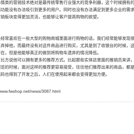
心情类的营销技术绝对是最传统零售行业强大的竞争利器，这个时候拥有
销功能没有办法吸引到更多的用户。同时也没有办法满足到更多企业的需
促销板块变得更加灵活，也能够让客户提高购物的欲望。
是经常喜欢在一些大型的购物商城里面进行购物的话，我们经常能够发现
丢弃掉他，而最终没有对这件商品进行购买，尤其是到了收银台的时候，
存在，但是他能够真正的做到将购物车遗弃的情况降低。
。比方说他可以拥有更多的推荐方式。比起那些实体店里面的推销员来讲
浏览的时候，面对这样的推荐更容易接受，往往他们推荐出来的商品，都
代码也得到了开发之后，人们在使用起来都会变得更加方便。
shop.net/news/3087.html