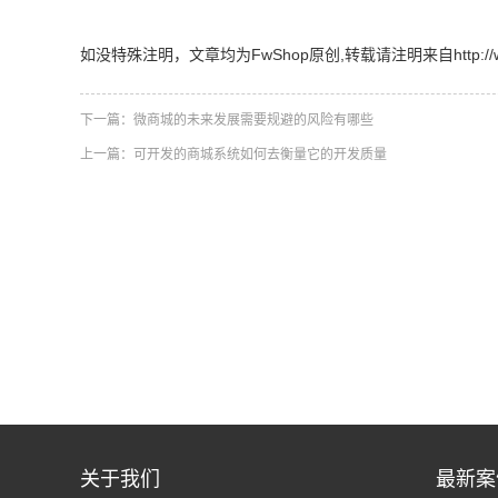
如没特殊注明，文章均为FwShop原创,转载请注明来自http://www.fw
下一篇：
微商城的未来发展需要规避的风险有哪些
上一篇：
可开发的商城系统如何去衡量它的开发质量
关于我们
最新案