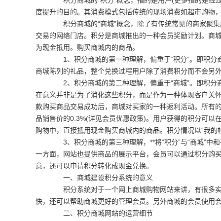
积分商城的“积分”概念，指的是用户(更多指的是经过
度提升的目的。其消费模式包括传统的现场消费如超市购物
积分商城的“商城”概念，除了有传统常见的商家聚集
交易的网络门店。积分是商城推出的一种会员奖励计划。商
为现金抵用。购买商城内的商品。
1、积分商城的第一种理解，偏重于“积分”。即积分商
商城陈列的礼品，整个兑换过程用户除了消费积分而不会另外
2、积分商城的第二种理解，偏重于“商城”。即积分商
在意义并非是为了消化这些积分，而是作为一种体现客户关怀
款购买商品交易成功后，商城对买家的一种返利活动。所有
品销售价的0.3%(详见会员优惠政策)。用户获得的积分可
购物中，直接抵用现金购买商城内的商品。积分情况以“我的帐
3、积分商城的第三种理解，**将“积分”与“商城”中
一方面，网站也提供商品的展示平台，会员可以通过积分购
意，还可以申请积分转化成现金兑换。
一、商城建设积分系统的意义
积分系统对于一个网上商城购物网站来讲，有很多实
快，还可以帮助商城更好的管理会员。另外商城的会员使用
二、积分商城网站的运营细节