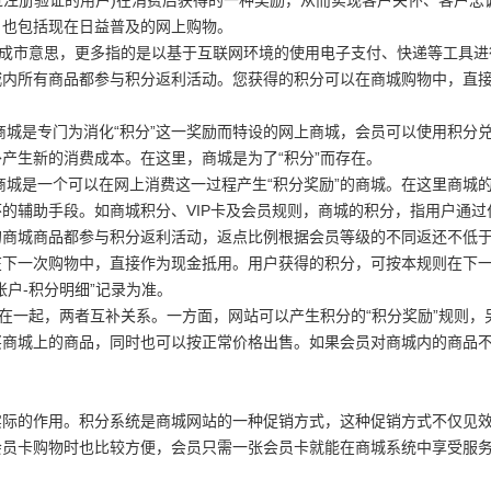
注册验证的用户)在消费后获得的一种奖励，从而实现客户关怀、客户忠
，也包括现在日益普及的网上购物。
成市意思，更多指的是以基于互联网环境的使用电子支付、快递等工具进
城内所有商品都参与积分返利活动。您获得的积分可以在商城购物中，直
城是专门为消化“积分”这一奖励而特设的网上商城，会员可以使用积分
产生新的消费成本。在这里，商城是为了“积分”而存在。
城是一个可以在网上消费这一过程产生“积分奖励”的商城。在这里商城
的辅助手段。如商城积分、VIP卡及会员规则，商城的积分，指用户通过
的商城商品都参与积分返利活动，返点比例根据会员等级的不同返还不低
以在下一次购物中，直接作为现金抵用。用户获得的积分，可按本规则在下
户-积分明细”记录为准。
和在一起，两者互补关系。一方面，网站可以产生积分的“积分奖励”规则，
买商城上的商品，同时也可以按正常价格出售。如果会员对商城内的商品
际的作用。积分系统是商城网站的一种促销方式，这种促销方式不仅见
会员卡购物时也比较方便，会员只需一张会员卡就能在商城系统中享受服